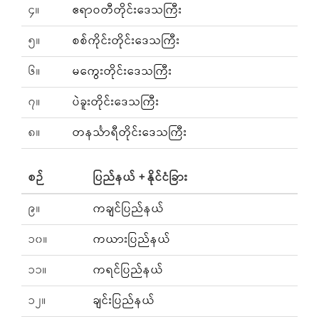
၄။
ဧရာဝတီတိုင်းဒေသကြီး
၅။
စစ်ကိုင်းတိုင်းဒေသကြီး
၆။
မကွေးတိုင်းဒေသကြီး
၇။
ပဲခူးတိုင်းဒေသကြီး
၈။
တနင်္သာရီတိုင်းဒေသကြီး
စဉ်
ပြည်နယ် + နိုင်ငံခြား
၉။
ကချင်ပြည်နယ်
၁၀။
ကယားပြည်နယ်
၁၁။
ကရင်ပြည်နယ်
၁၂။
ချင်းပြည်နယ်