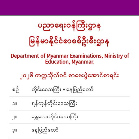
ပညာရေးဝန်ကြီးဌာန
မြန်မာနိုင်ငံစာစစ်ဦးစီးဌာန
Department of Myanmar Examinations, Ministry of
Education, Myanmar.
၂၀၂၆ တက္ကသိုလ်ဝင် စာမေးပွဲအောင်စာရင်း
စဉ်
တိုင်းဒေသကြီး + နေပြည်တော်
၁။
ရန်ကုန်တိုင်းဒေသကြီး
၂။
မန္တလေးတိုင်းဒေသကြီး
၃။
နေပြည်တော်