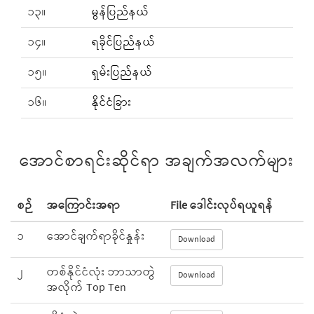
၁၃။
မွန်ပြည်နယ်
၁၄။
ရခိုင်ပြည်နယ်
၁၅။
ရှမ်းပြည်နယ်
၁၆။
နိုင်ငံခြား
အောင်စာရင်းဆိုင်ရာ အချက်အလက်များ
စဉ်
အကြောင်းအရာ
File ဒေါင်းလုပ်ရယူရန်
၁
အောင်ချက်ရာခိုင်နှုန်း
Download
၂
တစ်နိုင်ငံလုံး ဘာသာတွဲ
Download
အလိုက် Top Ten