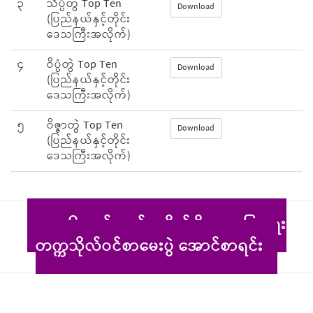
၃
သိပ္ပံတွဲ Top Ten
Download
(ပြည်နယ်နှင့်တိုင်း
ဒေသကြီးအလိုက်)
၄
ဝိပ္ပံတွဲ Top Ten
Download
(ပြည်နယ်နှင့်တိုင်း
ဒေသကြီးအလိုက်)
၅
ဝိဇ္ဇာတွဲ Top Ten
Download
(ပြည်နယ်နှင့်တိုင်း
ဒေသကြီးအလိုက်)
၂၀၂၆ ခုနှစ်၊ စက်မှု၊ စိုက်ပျိုး၊ မွေးမြူရေး
တက္ကသိုလ်ဝင်စာမေးပွဲ အောင်စာရင်း